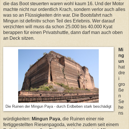
die das Boot steuerten waren wohl kaum 16. Und der Motor
machte nicht nur ordentlich Krach, sondern verlor auch alles
was so an Flüssigkeiten drin war. Die Bootsfahrt nach
Mingun ist definitiv schon Teil des Erlebnis. Wer darauf
verzichten will muss da schon 25.000 bis 40.000 Kyat
berappen für einen Privatshuttle, dann darf man auch oben
an Deck sitzen.
Mi
ng
un
hat
dre
i
gro
ße
n
Se
Die Ruinen der Mingun Paya - durch Erdbeben stark beschädigt
he
ns
würdigkeiten:
Mingun Paya
, die Ruinen einer nie
fertiggestellten Riesenpagoda, welche zudem seit einem