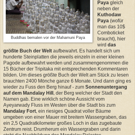
Paya
gleich
neben der
Kuthodaw
Paya
(wofür
man das 10$
Comboticket
Buddhas bemalen vor der Mahamuni Paya
braucht), hier
wird
das
größte Buch der Welt
aufbewahrt. Es handelt sich um
hunderte Steinplatten die jeweils einzeln in einer kleinen
Pagode aufbewahrt werden und zusammengenommen die
15 Bücher der Tripitaka mit entsprechenden Kommentaren
bilden. Um dieses größte Buch der Welt am Stück zu lesen
brauchten 2400 Mönche ganze 6 Monate. Und dann ging es
wieder zu Fuss den Berg hinauf - zum
Sonnenuntergang
auf dem Mandalay Hill
, der Berg welcher der Stadt den
Namen gab. Eine wirklich schöne Aussicht vom
Ayeyarwady Fluss im Westen über die Stadt bis zum
Mandalay Fort
, ein riesiges Quadrat voller Bäume
umgeben von einer Mauer mit breitem Wassergraben, das
ein 2,5 Quadratkilometer großes Loch in das zugebaute
Zentrum reist. Drumherum ein Wassergraben und darin