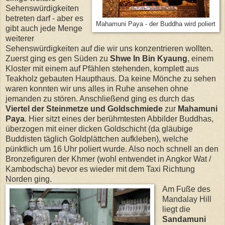
Sehenswürdigkeiten
betreten darf - aber es
Mahamuni Paya - der Buddha wird poliert
gibt auch jede Menge
weiterer
Sehenswürdigkeiten auf die wir uns konzentrieren wollten.
Zuerst ging es gen Süden zu
Shwe In Bin Kyaung
, einem
Kloster mit einem auf Pfählen stehenden, komplett aus
Teakholz gebauten Haupthaus. Da keine Mönche zu sehen
waren konnten wir uns alles in Ruhe ansehen ohne
jemanden zu stören. Anschließend ging es durch das
Viertel der Steinmetze und Goldschmiede
zur
Mahamuni
Paya
. Hier sitzt eines der berühmtesten Abbilder Buddhas,
überzogen mit einer dicken Goldschicht (da gläubige
Buddisten täglich Goldplättchen aufkleben), welche
pünktlich um 16 Uhr poliert wurde. Also noch schnell an den
Bronzefiguren der Khmer (wohl entwendet in Angkor Wat /
Kambodscha) bevor es wieder mit dem Taxi Richtung
Norden ging.
Am Fuße des
Mandalay Hill
liegt die
Sandamuni